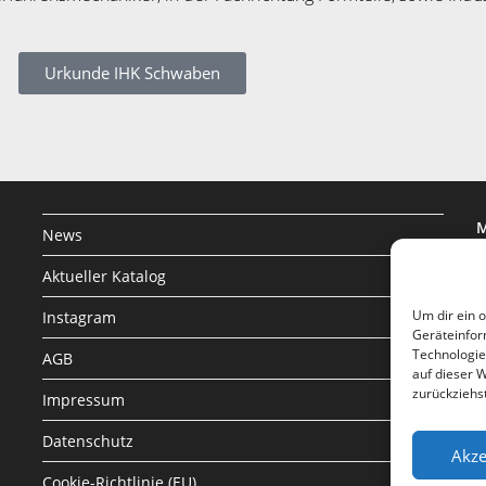
Urkunde IHK Schwaben
M
News
I
Aktueller Katalog
8
Um dir ein 
Instagram
Geräteinfor
Technologie
AGB
auf dieser 
zurückziehs
Impressum
Datenschutz
Akze
Cookie-Richtlinie (EU)