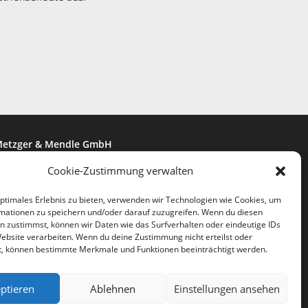
etzger & Mendle GmbH
ndustriestraße 8
Cookie-Zustimmung verwalten
6850 Fischach
optimales Erlebnis zu bieten, verwenden wir Technologien wie Cookies, um
Telefon:
mationen zu speichern und/oder darauf zuzugreifen. Wenn du diesen
+49 8236 5880
n zustimmst, können wir Daten wie das Surfverhalten oder eindeutige IDs
Website verarbeiten. Wenn du deine Zustimmung nicht erteilst oder
Fax:
t, können bestimmte Merkmale und Funktionen beeinträchtigt werden.
+49 8236 58844
ptieren
Ablehnen
Einstellungen ansehen
E-Mail:
mail@metzger-mendle.com