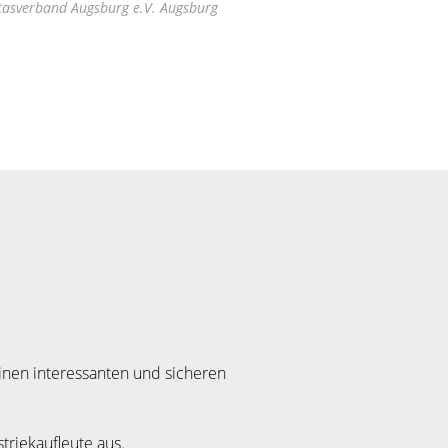
tasverband Augsburg e.V. Augsburg
inen interessanten und sicheren
triekaufleute aus.