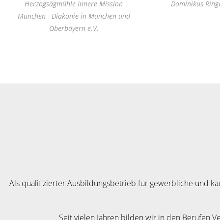
Herzogsägmühle Innere Mission
Dominikus Ring
München - Diakonie in München und
Oberbayern e.V.
Als qualifizierter Ausbildungsbetrieb für gewerbliche und 
Seit vielen Jahren bilden wir in den Berufen V