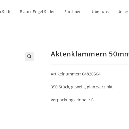
 Serie
Blauer Engel Serien
Sortiment
Über uns
Unser
Aktenklammern 50m
Artikelnummer: 64820564
350 Stück, gewellt, glanzverzinkt
Verpackungseinheit: 6