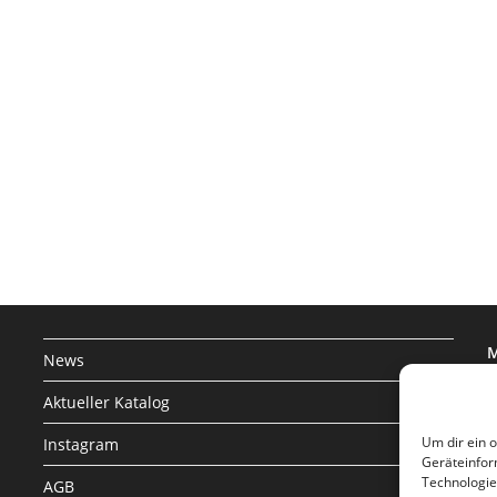
M
News
I
Aktueller Katalog
8
Um dir ein 
Instagram
Geräteinfor
Technologie
AGB