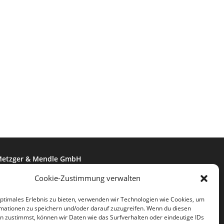
etzger & Mendle GmbH
ndustriestraße 8
Cookie-Zustimmung verwalten
6850 Fischach
optimales Erlebnis zu bieten, verwenden wir Technologien wie Cookies, um
Telefon:
mationen zu speichern und/oder darauf zuzugreifen. Wenn du diesen
+49 8236 5880
n zustimmst, können wir Daten wie das Surfverhalten oder eindeutige IDs